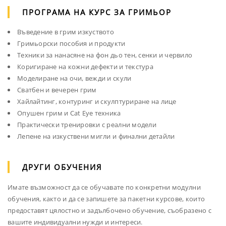
ПРОГРАМА НА КУРС ЗА ГРИМЬОР
Въведение в грим изкуството
Гримьорски пособия и продукти
Техники за нанасяне на фон дьо тен, сенки и червило
Коригиране на кожни дефекти и текстура
Моделиране на очи, вежди и скули
Сватбен и вечерен грим
Хайлайтинг, контуринг и скулптуриране на лице
Опушен грим и Cat Eye техника
Практически тренировки с реални модели
Лепене на изкуствени мигли и финални детайли
ДРУГИ ОБУЧЕНИЯ
Имате възможност да се обучавате по конкретни модулни
обучения, както и да се запишете за пакетни курсове, които
предоставят цялостно и задълбочено обучение, съобразено с
вашите индивидуални нужди и интереси.