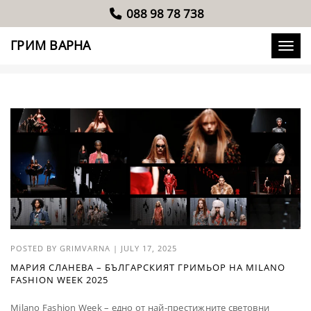
088 98 78 738
GRIMVARNA
ГРИМ ВАРНА
Toggle
POSTED BY
GRIMVARNA
|
JULY 17, 2025
МАРИЯ СЛАНЕВА – БЪЛГАРСКИЯТ ГРИМЬОР НА MILANO
FASHION WEEK 2025
Milano Fashion Week – едно от най-престижните световни