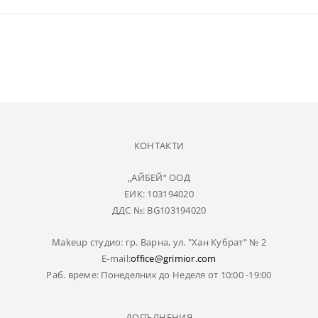
КОНТАКТИ
„АЙБЕЙ“ ООД
ЕИК: 103194020
ДДС №: BG103194020
Makeup студио: гр. Варна, ул. "Хан Кубрат" № 2
E-mail:
office@grimior.com
Раб. време: Понеделник до Неделя от 10:00 -19:00
ДОПЪЛНЕНИЯ